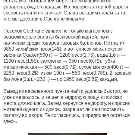
есть гаучо. По крайней мере, своей машиной он
управлял, будто лошадью. На поворотах горной дороги
скорость почти не снижал. Слава высшим силам за то,
что мы доехали в Cochrane живыми!
Поселок Cochrane удивил не только магазином с
возможностью оплаты банковской картой, но и
наличием среди товаров газовых баллонов. Потратил
9850 чилийских песо(14$), и вот список моих покупок:
овсянка Quaker(500 г) — 1200 песо(1,7$), вода 1,6 л —
1100 песо(1,5$), салфетки — 350 песо(0,7$), губка
металлическая — 500 песо(0,7$), сухое молоко(400 г) —
2250 песо(3,2$), изюм 100 г — 550 песо(0,78$), 2 газовых
баллона(1шт. - 230 г) — по 1950 песо(2,8$) каждый.
Выезд из населенного пункта найти удалось быстро, но
уже смеркалось, и зашел в кедровую рощу в поисках
места для ночлега. Затем вернулся на дорогу, и спросил
жителей одного из домов, разрешат ли они поставить
палатку во дворе. Те согласились, и предпочел остаться
здесь.