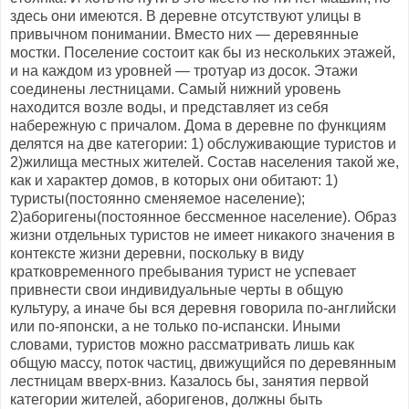
здесь они имеются. В деревне отсутствуют улицы в
привычном понимании. Вместо них — деревянные
мостки. Поселение состоит как бы из нескольких этажей,
и на каждом из уровней — тротуар из досок. Этажи
соединены лестницами. Самый нижний уровень
находится возле воды, и представляет из себя
набережную с причалом. Дома в деревне по функциям
делятся на две категории: 1) обслуживающие туристов и
2)жилища местных жителей. Состав населения такой же,
как и характер домов, в которых они обитают: 1)
туристы(постоянно сменяемое население);
2)аборигены(постоянное бессменное население). Образ
жизни отдельных туристов не имеет никакого значения в
контексте жизни деревни, поскольку в виду
кратковременного пребывания турист не успевает
привнести свои индивидуальные черты в общую
культуру, а иначе бы вся деревня говорила по-английски
или по-японски, а не только по-испански. Иными
словами, туристов можно рассматривать лишь как
общую массу, поток частиц, движущийся по деревянным
лестницам вверх-вниз. Казалось бы, занятия первой
категории жителей, аборигенов, должны быть