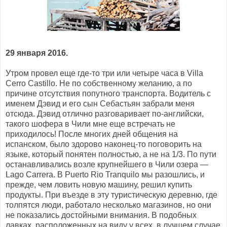
29 января 2016.
Утром провел еще где-то три или четыре часа в Villa
Cerro Castillo. Не по собственному желанию, а по
причине отсутствия попутного транспорта. Водитель c
именем Дэвид и его сын Себастьян забрали меня
отсюда. Дэвид отлично разговаривает по-английски,
такого шофера в Чили мне еще встречать не
приходилось! После многих дней общения на
испанском, было здорово наконец-то поговорить на
языке, который понятен полностью, а не на 1/3. По пути
останавливались возле крупнейшего в Чили озера —
Lago Carrera. В Puerto Rio Tranquilo мы разошлись, и
прежде, чем ловить новую машину, решил купить
продукты. При въезде в эту туристическую деревню, где
толпятся люди, работало несколько магазинов, но они
не показались достойными внимания. В подобных
лавках, расположенных на виду у всех, в лучшем случае