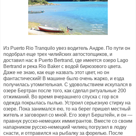
Из Puerto Rio Tranquilo увез водитель Андре. По пути он
подобрал еще трех чилийских автостопщиков, и
доставил нас в Puerto Bertrand, где имеется озеро Lago
Bertrand и река Rio Baker с водой бирюзового цвета.
Даже не знаю, как еще назвать этот цвет, но он
фантастический! В машине было очень жарко, и езда
получилась утомительная. С удовольствием искупался в
озере Бертран после того, как сделал ритуальные 200
отжиманий. Во время вчерашнего спуска с гор вся
одежда покрылась пылью. Устроил серьезную стирку на
озере. Пока занимался ею, то на берег пришел местный
житель и заговорил со мной. Его зовут Берштейн, и он —
правнук русско-немецких иммигрантов. Вместе со своим
напарником русско-немецкий чилиец погрузил в лодку
снасти, и отправился на рыбалку за форелью. После