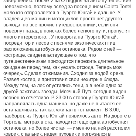
завершению. После Villa O'Higgins на авто путешествие
невозможно, поэтому вслед за посещением Caleta Tortel
мало кто отправляется в Пуэрто Юнгай и дальше. У
владельцев машин и мотоциклов просто нет другого
выхода, но все прочие путешественники, если они
повернут назад в поисках более легкого пути, пропустят
много интересного... У поворота на Пуэрто Юнгай,
посреди гор и лесов с песнями экзотических птиц,
расположена автобусная остановка. Рядом с ней —
кострище, свидетельствующее о том, что
путешественникам приходится пережить длительное
ожидание перед тем, как уехать отсюда. Теперь моя
очередь. Сделал отжимания. Сходил за водой к реке.
Развел костер, и приготовил свои нехитрые блюда.
Между тем, на лес опустились тени, а в небе одна за
другой зажглись звезды. Млечный Путь сегодня виден
особенно отчетливо. В 23.00 в сторону Пуэрто Юнгай
направлялась одна машина, но даже не пытался ее
останавливать, так как ужинал в тот момент. В 3.00,
наоборот, из Пуэрто Юнгай появилось авто. На дороге в
Тортель, метрах в ста, находится еще одна автобусная
остановка, но более чистая — именно на ней расстелил
коврик, спальник, надел пуховик и погрузился в