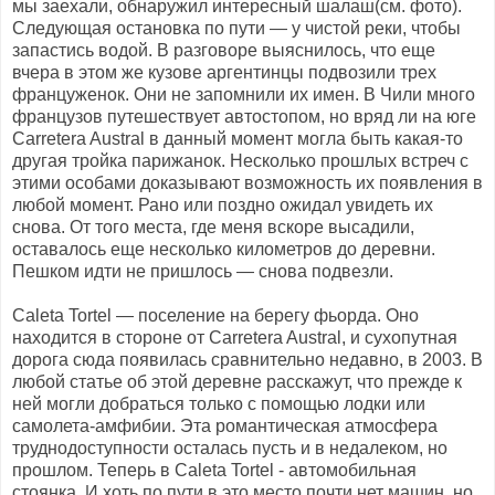
мы заехали, обнаружил интересный шалаш(см. фото).
Следующая остановка по пути — у чистой реки, чтобы
запастись водой. В разговоре выяснилось, что еще
вчера в этом же кузове аргентинцы подвозили трех
француженок. Они не запомнили их имен. В Чили много
французов путешествует автостопом, но вряд ли на юге
Carretera Austral в данный момент могла быть какая-то
другая тройка парижанок. Несколько прошлых встреч с
этими особами доказывают возможность их появления в
любой момент. Рано или поздно ожидал увидеть их
снова. От того места, где меня вскоре высадили,
оставалось еще несколько километров до деревни.
Пешком идти не пришлось — снова подвезли.
Caleta Tortel — поселение на берегу фьорда. Оно
находится в стороне от Carretera Austral, и сухопутная
дорога сюда появилась сравнительно недавно, в 2003. В
любой статье об этой деревне расскажут, что прежде к
ней могли добраться только с помощью лодки или
самолета-амфибии. Эта романтическая атмосфера
труднодоступности осталась пусть и в недалеком, но
прошлом. Теперь в Caleta Tortel - автомобильная
стоянка. И хоть по пути в это место почти нет машин, но