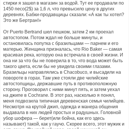
стирки я зашел в магазин за водой. Тут ее продавали по
1450 песо(2$) за 1,6 л, что превысило цену в других
деревнях. Бабки-продавщицы сказали: «А как ты хотел?
Это же Бертран!»
От Puerto Bertrand шел пешком, затем 2 км проехал
автостопом. Потом ждал не больше минуты, и
остановилась попутка с бразильцами — парнем и его
матерью. Женщина призналась, что Rio Baker — самая
красивая река, которую она встречала в своей жизни. И
она ни за что бы не поверила в то, что вода может быть
такого цвета, если бы не увидела своими глазами.
Бразильцы направлялись в Chacobuco, и высадили на
повороте в горах. Там уже стояли две чилийские
автостопщицы, державшие путь в противоположную
сторону. Проговорил с ними минут пять, и затем уехал
на джипе в Cochrane. В этот раз, насколько я понял,
меня подвозила типичная деревенская семья чилийцев.
Несмотря на крутой джип, одежда и манера общения
выдавала в них людей простых и радушных. Головной
убор шофера — берет(или бойна, как его здесь
называют) такой, как у гаучо. Скорее всего, этот мужик и