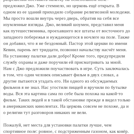
предложил Джо. Уже стемнело, но церковь ещё открыта. В
одном из ее зданий приходило собрание религиозной молодежи.
Мы просто вошли внутрь через дверь, обратив на себя все
изумленные взгляды. Джо, великий шоумен, представил меня
как путешественника, проехавшего все штаты от восточного до
западного побережья и нуждающегося в ночлеге на поле. Также
он добавил, что я не бездомный. Пастор этой церкви по имени
Кевин, парень лет тридцати, позвонил начальству насчёт меня.
На установку палатки дали добро! Кроме того, предупредили
службу охраны и даже поручили ей присматривать за мной.
Нам с Джо предложили поучаствовать в игре. Суть заключалась
в том, что один человек описывает фильм в двух словах, а
другие пытаются угадать его. Ни одного из обсуждаемых
фильмов я не знал. Нас угостили пиццей и вручили по бутылке
воды. Вся эта картина сама по себе была похожа на какой-то
фильм. Таких людей и в такой обстановке прежде я видел только
в американских кинолентах. На церковь совсем не похоже, да и
о религии тут разговоров никаких не вели.
Пожалуй, нет места для установки палатки лучше, чем
спортивное поле: ровное, с подстриженным газоном, как ковёр.