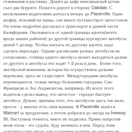
отжимания и растяжку. Дошёл до кафе мексиканской кухни,
съел два буррито. Пошел к дороге в сторону Oakdale. С
несколькими водителями доехал к вечеру до Placerville. Один
шофёр, похожий на панка, сам много путешествует автостопом.
Он очень подробно рассказал о транспорте в данной части
Калифорнии. Оказывается от одной границы каунти(нечто
вроде наших районов) до другой границы курсируют автобусы
ценой 1 доллар. Чтобы поехать по другому каунти, надо
сделать пересадку. Однако расписание разных автобусов не
согласовано, стоянка одного автобуса может находиться далеко
от другого и автобусы эти ходят 1-2 раза в день. Более того,
автобусной компании, которая бы осуществляла дальние
перевозки, здесь не существует. Междугородние автобусы
перемещаются только между большими городами, Сан-
Франциско и Лос-Анджелесом, например. Из всего этого
водитель сделал вывод, что автостоп - гораздо быстрее
автобуса. Думаю, причина того, что автобусов здесь так мало,
проста - у многих есть своя машина. В Placerville зашёл в
Walmart за продуктами, а потом добрался до заезда на freeway
50. Наступила темнота, никто не подвозил. Прямо напротив
меня отель - это судьба, буду ночевать в нем. Перед этим
осмотрел одно место для установки палатки, но оно мне не