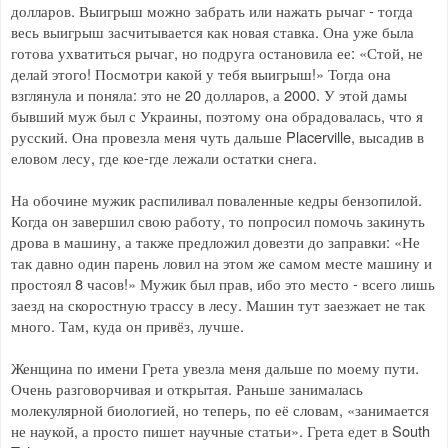
долларов. Выигрыш можно забрать или нажать рычаг - тогда
весь выигрыш засчитывается как новая ставка. Она уже была
готова ухватиться рычаг, но подруга остановила ее: «Стой, не
делай этого! Посмотри какой у тебя выигрыш!» Тогда она
взглянула и поняла: это не 20 долларов, а 2000. У этой дамы
бывший муж был с Украины, поэтому она обрадовалась, что я
русский. Она провезла меня чуть дальше Placerville, высадив в
еловом лесу, где кое-где лежали остатки снега.
На обочине мужик распиливал поваленные кедры бензопилой.
Когда он завершил свою работу, то попросил помочь закинуть
дрова в машину, а также предложил довезти до заправки: «Не
так давно один парень ловил на этом же самом месте машину и
простоял 8 часов!» Мужик был прав, ибо это место - всего лишь
заезд на скоростную трассу в лесу. Машин тут заезжает не так
много. Там, куда он привёз, лучше.
Женщина по имени Грета увезла меня дальше по моему пути.
Очень разговорчивая и открытая. Раньше занималась
молекулярной биологией, но теперь, по её словам, «занимается
не наукой, а просто пишет научные статьи». Грета едет в South