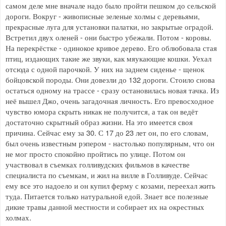
самом деле мне вначале надо было пройти пешком до сельской
дороги. Вокруг - живописные зеленые холмы с деревьями,
прекрасные луга для установки палатки, но закрытые оградой.
Встретил двух оленей - они быстро убежали. Потом - коровы.
На перекрёстке - одинокое кривое дерево. Его облюбовала стая
птиц, издающих такие же звуки, как мяукающие кошки. Уехал
отсюда с одной парочкой. У них на заднем сиденье - щенок
бойцовской породы. Они довезли до 132 дороги. Стоило снова
остаться одному на трассе - сразу остановилась новая тачка. Из
неё вышел Джо, очень загадочная личность. Его превосходное
чувство юмора скрыть никак не получится, а так он ведёт
достаточно скрытный образ жизни. На это имеется своя
причина. Сейчас ему за 30. С 17 до 23 лет он, по его словам,
был очень известным рэпером - настолько популярным, что он
не мог просто спокойно пройтись по улице. Потом он
участвовал в съемках голливудских фильмов в качестве
специалиста по съемкам, и жил на вилле в Голливуде. Сейчас
ему все это надоело и он купил ферму с козами, переехал жить
туда. Питается только натуральной едой. Знает все полезные
дикие травы данной местности и собирает их на окрестных
холмах.