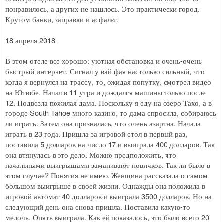
понравилось, а других не нашлось. Это практически город.
Кругом банки, заправки и асфальт.
18 апреля 2018.
В этом отеле все хорошо: уютная обстановка и очень-очень
быстрый интернет. Сигнал у вай-фая настолько сильный, что
когда я вернулся на трассу, то, ожидая попутку, смотрел видео
на Ютюбе. Начал в 11 утра и дождался машины только после
12. Подвезла пожилая дама. Поскольку я еду на озеро Тахо, а в
городе South Tahoe много казино, то дама спросила, собираюсь
ли играть. Затем она призналась, что очень азартна. Начала
играть в 23 года. Пришла за игровой стол в первый раз,
поставила 5 долларов на число 17 и выиграла 400 долларов. Так
она втянулась в это дело. Можно предположить, что
начальными выигрышами заманивают новичков. Так ли было в
этом случае? Понятия не имею. Женщина рассказала о самом
большом выигрыше в своей жизни. Однажды она положила в
игровой автомат 40 долларов и выиграла 3500 долларов. Но на
следующий день она снова пришла. Поставила какую-то
мелочь. Опять выиграла. Как ей показалось, это было всего 20