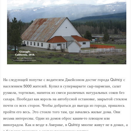
На следующей попутке с водителем Джейсоном достиг города Quincy с
населением 5000 жителей. Купил в супермаркете сыр-пармезан, салат
руккола, тортилью, напиток из смеси различных натуральных соков без
сахара. Пообедал как король на автобусной остановке, закрытой стеклом
почти со всех сторон. Чтобы добраться до выезда из города, пришлось
пройти его весь. Это стоило того там, где начались жилые дома. Они
весьма интересны. Один из домов оброс каким-то плющом или
виноградом. Как и везде в Америке, в Quincy многие живут не в домах, а
в больших прицепах с жилым помещением внутри.