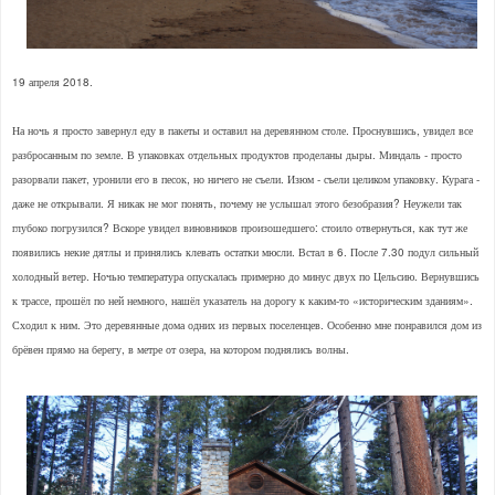
19 апреля 2018.
На ночь я просто завернул еду в пакеты и оставил на деревянном столе. Проснувшись, увидел все
разбросанным по земле. В упаковках отдельных продуктов проделаны дыры. Миндаль - просто
разорвали пакет, уронили его в песок, но ничего не съели. Изюм - съели целиком упаковку. Курага -
даже не открывали. Я никак не мог понять, почему не услышал этого безобразия? Неужели так
глубоко погрузился? Вскоре увидел виновников произошедшего: стоило отвернуться, как тут же
появились некие дятлы и принялись клевать остатки мюсли. Встал в 6. После 7.30 подул сильный
холодный ветер. Ночью температура опускалась примерно до минус двух по Цельсию. Вернувшись
к трассе, прошёл по ней немного, нашёл указатель на дорогу к каким-то «историческим зданиям».
Сходил к ним. Это деревянные дома одних из первых поселенцев. Особенно мне понравился дом из
брёвен прямо на берегу, в метре от озера, на котором поднялись волны.