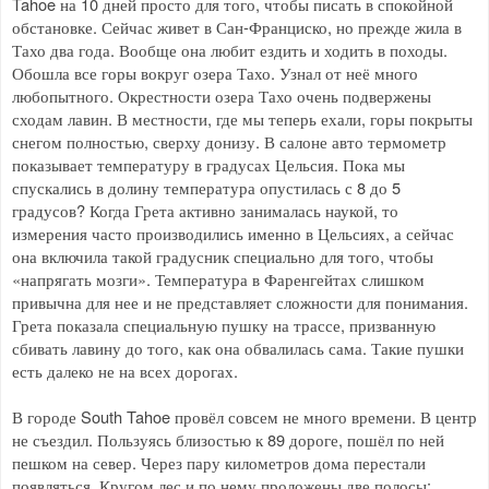
Tahoe на 10 дней просто для того, чтобы писать в спокойной
обстановке. Сейчас живет в Сан-Франциско, но прежде жила в
Тахо два года. Вообще она любит ездить и ходить в походы.
Обошла все горы вокруг озера Тахо. Узнал от неё много
любопытного. Окрестности озера Тахо очень подвержены
сходам лавин. В местности, где мы теперь ехали, горы покрыты
снегом полностью, сверху донизу. В салоне авто термометр
показывает температуру в градусах Цельсия. Пока мы
спускались в долину температура опустилась с 8 до 5
градусов? Когда Грета активно занималась наукой, то
измерения часто производились именно в Цельсиях, а сейчас
она включила такой градусник специально для того, чтобы
«напрягать мозги». Температура в Фаренгейтах слишком
привычна для нее и не представляет сложности для понимания.
Грета показала специальную пушку на трассе, призванную
сбивать лавину до того, как она обвалилась сама. Такие пушки
есть далеко не на всех дорогах.
В городе South Tahoe провёл совсем не много времени. В центр
не съездил. Пользуясь близостью к 89 дороге, пошёл по ней
пешком на север. Через пару километров дома перестали
появляться. Кругом лес и по нему проложены две полосы: