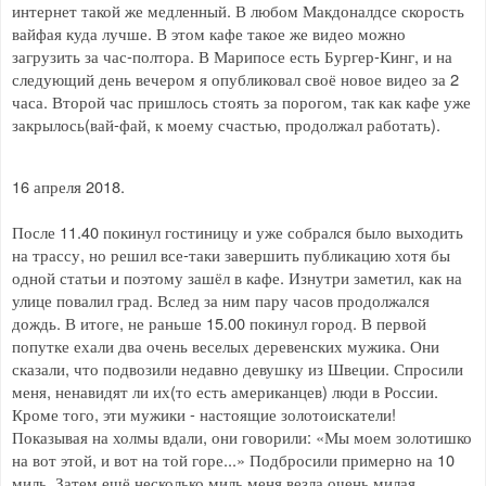
интернет такой же медленный. В любом Макдоналдсе скорость
вайфая куда лучше. В этом кафе такое же видео можно
загрузить за час-полтора. В Марипосе есть Бургер-Кинг, и на
следующий день вечером я опубликовал своё новое видео за 2
часа. Второй час пришлось стоять за порогом, так как кафе уже
закрылось(вай-фай, к моему счастью, продолжал работать).
16 апреля 2018.
После 11.40 покинул гостиницу и уже собрался было выходить
на трассу, но решил все-таки завершить публикацию хотя бы
одной статьи и поэтому зашёл в кафе. Изнутри заметил, как на
улице повалил град. Вслед за ним пару часов продолжался
дождь. В итоге, не раньше 15.00 покинул город. В первой
попутке ехали два очень веселых деревенских мужика. Они
сказали, что подвозили недавно девушку из Швеции. Спросили
меня, ненавидят ли их(то есть американцев) люди в России.
Кроме того, эти мужики - настоящие золотоискатели!
Показывая на холмы вдали, они говорили: «Мы моем золотишко
на вот этой, и вот на той горе...» Подбросили примерно на 10
миль. Затем ещё несколько миль меня везла очень милая