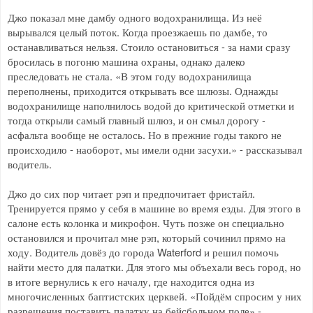
Джо показал мне дамбу одного водохранилища. Из неё
вырывался целый поток. Когда проезжаешь по дамбе, то
останавливаться нельзя. Стоило остановиться - за нами сразу
бросилась в погоню машина охраны, однако далеко
преследовать не стала. «В этом году водохранилища
переполнены, приходится открывать все шлюзы. Однажды
водохранилище наполнилось водой до критической отметки и
тогда открыли самый главный шлюз, и он смыл дорогу -
асфальта вообще не осталось. Но в прежние годы такого не
происходило - наоборот, мы имели одни засухи.» - рассказывал
водитель.
Джо до сих пор читает рэп и предпочитает фристайл.
Тренируется прямо у себя в машине во время езды. Для этого в
салоне есть колонка и микрофон. Чуть позже он специально
остановился и прочитал мне рэп, который сочинил прямо на
ходу. Водитель довёз до города Waterford и решил помочь
найти место для палатки. Для этого мы объехали весь город, но
в итоге вернулись к его началу, где находится одна из
многочисленных баптистских церквей. «Пойдём спросим у них
разрешения поставить палатку на бейсбольном поле» -