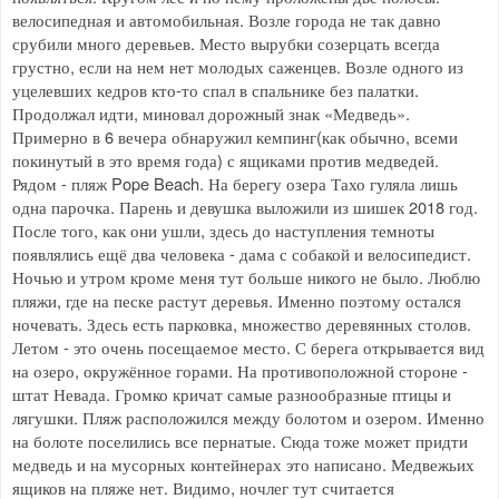
велосипедная и автомобильная. Возле города не так давно
срубили много деревьев. Место вырубки созерцать всегда
грустно, если на нем нет молодых саженцев. Возле одного из
уцелевших кедров кто-то спал в спальнике без палатки.
Продолжал идти, миновал дорожный знак «Медведь».
Примерно в 6 вечера обнаружил кемпинг(как обычно, всеми
покинутый в это время года) с ящиками против медведей.
Рядом - пляж Pope Beach. На берегу озера Тахо гуляла лишь
одна парочка. Парень и девушка выложили из шишек 2018 год.
После того, как они ушли, здесь до наступления темноты
появлялись ещё два человека - дама с собакой и велосипедист.
Ночью и утром кроме меня тут больше никого не было. Люблю
пляжи, где на песке растут деревья. Именно поэтому остался
ночевать. Здесь есть парковка, множество деревянных столов.
Летом - это очень посещаемое место. С берега открывается вид
на озеро, окружённое горами. На противоположной стороне -
штат Невада. Громко кричат самые разнообразные птицы и
лягушки. Пляж расположился между болотом и озером. Именно
на болоте поселились все пернатые. Сюда тоже может придти
медведь и на мусорных контейнерах это написано. Медвежьих
ящиков на пляже нет. Видимо, ночлег тут считается