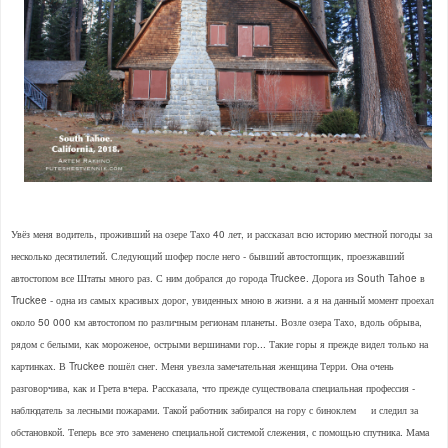
Увёз меня водитель, проживший на озере Тахо 40 лет, и рассказал всю историю местной погоды за
несколько десятилетий. Следующий шофер после него - бывший автостопщик, проезжавший
автостопом все Штаты много раз. С ним добрался до города Truckee. Дорога из South Tahoe в
Truckee - одна из самых красивых дорог, увиденных мною в жизни. а я на данный момент проехал
около 50 000 км автостопом по различным регионам планеты. Возле озера Тахо, вдоль обрыва,
рядом с белыми, как мороженое, острыми вершинами гор... Такие горы я прежде видел только на
картинках. В Truckee пошёл снег. Меня увезла замечательная женщина Терри. Она очень
разговорчива, как и Грета вчера. Рассказала, что прежде существовала специальная профессия -
наблюдатель за лесными пожарами. Такой работник забирался на гору с биноклем и следил за
обстановкой. Теперь все это заменено специальной системой слежения, с помощью спутника. Мама