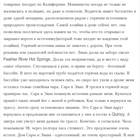
товарных поездах по Калифорнии. Машинисты поезда не только не
жаловались в полицию, но даже и помогали. Водитель живет бесплатно в
доме одной женщины, расположенном рядом с горячим источником
природного происхождения. Самой хозяйки в доме сейчас нет, она
позволила поселиться здесь взамен на то, чтобы кто-то открывал и
закрывал ворота к источнику(который тоже входит во владения этой
хозяйки). Горячий источник никак не заметен с дороги. При этом
рекламы или указателей поблизости нет. Лишь доска на заборе гласит
Feather River Hot Springs. Доска эта неприметная, да и место с виду
самое обычное. Спускаешься к реке, и прямо на берегу - бетонный
бассейн. В него по короткой трубе подаётся горячая вода из скалы. В
бассейне уже находилось человек пять, но скоро все ушли и кроме меня
осталась только семейная пара, Сара и Эван. Я грелся в горячей воде
примерно час. Сара и Эван покинули источник раньше меня. Купаться
пришёл также некий йог с женой и ребенком. Как только я вернулся на
трассу, почти сразу остановилась машина. Это Сара и Эван вдруг
вернулись и предложили мне остановиться у них в гостях в Quincy. А
завтра они увезут меня дальше по трассе. Конечно, я согласился. Часы
показывали 18, через полтора часа стемнеет. Это предложение очень
кстати. Дом Сары и Эвана - одноэтажный, но очень просторный. В нем