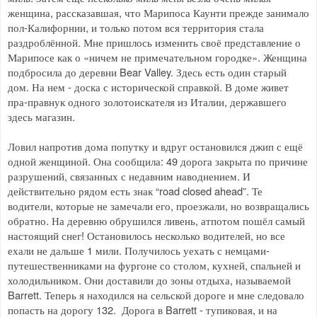
женщина, рассказавшая, что Марипоса Каунти прежде занимало
пол-Калифорнии, и только потом вся территория стала
раздроблённой. Мне пришлось изменить своё представление о
Марипосе как о «ничем не примечательном городке». Женщина
подбросила до деревни Bear Valley. Здесь есть один старый
дом. На нем - доска с исторической справкой. В доме живет
пра-правнук одного золотоискателя из Италии, державшего
здесь магазин.
Ловил напротив дома попутку и вдруг остановился джип с ещё
одной женщиной. Она сообщила: 49 дорога закрыта по причине
разрушений, связанных с недавним наводнением. И
действительно рядом есть знак “road closed ahead”. Те
водители, которые не замечали его, проезжали, но возвращались
обратно. На деревню обрушился ливень, атпотом пошёл самый
настоящий снег! Остановилось несколько водителей, но все
ехали не дальше 1 мили. Получилось уехать с немцами-
путешественниками на фургоне со столом, кухней, спальней и
холодильником. Они доставили до зоны отдыха, называемой
Barrett. Теперь я находился на сельской дороге и мне следовало
попасть на дорогу 132. Дорога в Barrett - тупиковая, и на