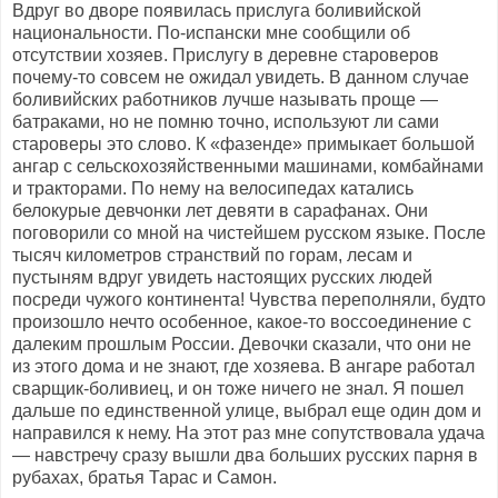
Вдруг во дворе появилась прислуга боливийской
национальности. По-испански мне сообщили об
отсутствии хозяев. Прислугу в деревне староверов
почему-то совсем не ожидал увидеть. В данном случае
боливийских работников лучше называть проще —
батраками, но не помню точно, используют ли сами
староверы это слово. К «фазенде» примыкает большой
ангар с сельскохозяйственными машинами, комбайнами
и тракторами. По нему на велосипедах катались
белокурые девчонки лет девяти в сарафанах. Они
поговорили со мной на чистейшем русском языке. После
тысяч километров странствий по горам, лесам и
пустыням вдруг увидеть настоящих русских людей
посреди чужого континента! Чувства переполняли, будто
произошло нечто особенное, какое-то воссоединение с
далеким прошлым России. Девочки сказали, что они не
из этого дома и не знают, где хозяева. В ангаре работал
сварщик-боливиец, и он тоже ничего не знал. Я пошел
дальше по единственной улице, выбрал еще один дом и
направился к нему. На этот раз мне сопутствовала удача
— навстречу сразу вышли два больших русских парня в
рубахах, братья Тарас и Самон.