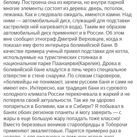
белому. Построена она из кирпича, но внутри парной
многие элементы состоят из дерева: дверь, потолок,
лежанка. Как и следовало ожидать, имеются камни. Над
ними — автомобильный диск, служащий для подставки
кастрюли(в ней нагревается вода). Таким же образом
автомобильный диск применяют и в России. Об этом
мне сообщил этнограф Дмитрий Верховцев, когда я
показал ему фото интерьера боливийской бани. В
качестве примера ученый привел подставки для котла,
используемые на туристических стоянках в
национальном парке Паанаярви(Карелия). Дрова в
боливийской бане кладутся в печь через специальное
отверстие в стене снаружи. По словам староверов,
«боливийцы не понимают, зачем русским баня и сами не
имеют ее». Интересно, как традиция бани из сурового
холодного климата России перекочевала в жаркий и не
потеряла своей актуальности. Так же ли здорово
попариться в Боливии, как и в Сибири? Я побывал в
банях обоих регионов планеты и могу заверить — с
жары в еще большую жару попадать тоже классно!
Вместо березовых веников старообрядцы в Тоборочи
применяют эвкалиптовые. Парятся примерно раз в
неделю, а для ежедневных помывок используют