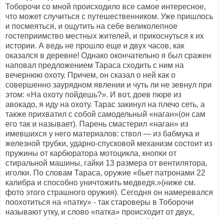
Тоборочи со мной происходило все самое интересное,
что может случиться с путешественником. Уже пришлось
и посмеяться, и ощутить на себе великолепное
гостеприимство местных жителей, и прикоснуться к их
истории. А ведь не прошло еще и двух часов, как
оказался в деревне! Однако окончательно я был сражен
наповал предложением Тараса сходить с ним на
вечернюю охоту. Причем, он сказал о ней как о
совершенно заурядном явлении и чуть ли не зевнул при
этом: «На охоту пойдешь?». И вот, доев пюре из
авокадо, я иду на охоту. Тарас закинул на плечо сеть, а
также прихватил с собой самодельный «наган»(он сам
его так и называет). Парень смастерил «наган» из
имевшихся у него материалов: ствол — из бабмука и
железной трубки, ударно-спусковой механизм состоит из
пружины от карбюратора мотоцикла, кнопки от
стиральной машины, гайки 13 размера от вентилятора,
иголки. По словам Тараса, оружие «бьет патронами 22
калибра и способно уничтожить медведя.»(ниже см.
фото этого страшного оружия). Сегодня он намеревался
поохотиться на «патку» - так староверы в Тоборочи
называют утку, и слово «патка» происходит от двух,