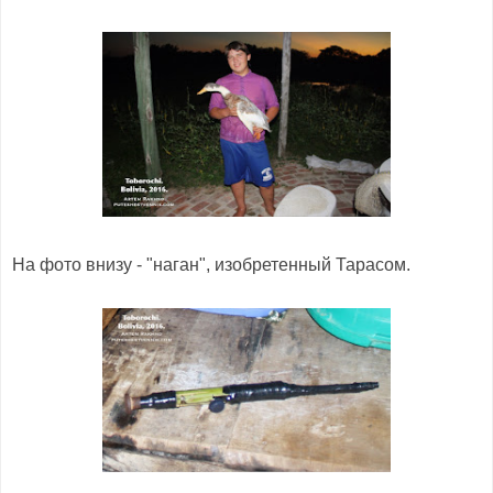
На фото внизу - "наган", изобретенный Тарасом.