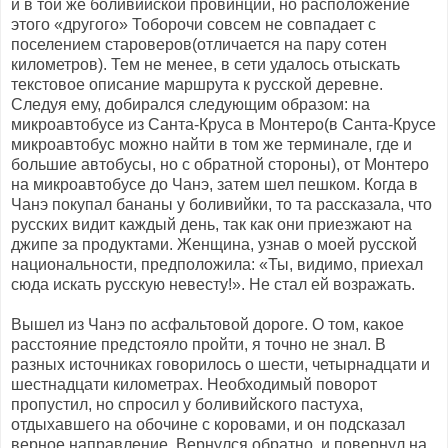
и в той же боливийской провинции, но расположение
этого «другого» Тоборочи совсем не совпадает с
поселением староверов(отличается на пару сотен
километров). Тем не менее, в сети удалось отыскать
текстовое описание маршрута к русской деревне.
Следуя ему, добирался следующим образом: на
микроавтобусе из Санта-Круса в Монтеро(в Санта-Крусе
микроавтобус можно найти в том же терминале, где и
большие автобусы, но с обратной стороны), от Монтеро
на микроавтобусе до Чанэ, затем шел пешком. Когда в
Чанэ покупал бананы у боливийки, то та рассказала, что
русских видит каждый день, так как они приезжают на
джипе за продуктами. Женщина, узнав о моей русской
национальности, предположила: «Ты, видимо, приехал
сюда искать русскую невесту!». Не стал ей возражать.
Вышел из Чанэ по асфальтовой дороге. О том, какое
расстояние предстояло пройти, я точно не знал. В
разных источниках говорилось о шести, четырнадцати и
шестнадцати километрах. Необходимый поворот
пропустил, но спросил у боливийского пастуха,
отдыхавшего на обочине с коровами, и он подсказал
верное направление. Вернулся обратно, и повернул на