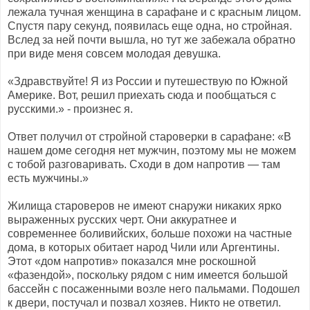
лежала тучная женщина в сарафане и с красным лицом.
Спустя пару секунд, появилась еще одна, но стройная.
Вслед за ней почти вышла, но тут же забежала обратно
при виде меня совсем молодая девушка.
«Здравствуйте! Я из России и путешествую по Южной
Америке. Вот, решил приехать сюда и пообщаться с
русскими.» - произнес я.
Ответ получил от стройной староверки в сарафане: «В
нашем доме сегодня нет мужчин, поэтому мы не можем
с тобой разговаривать. Сходи в дом напротив — там
есть мужчины.»
Жилища староверов не имеют снаружи никаких ярко
выраженных русских черт. Они аккуратнее и
современнее боливийских, больше похожи на частные
дома, в которых обитает народ Чили или Аргентины.
Этот «дом напротив» показался мне роскошной
«фазендой», поскольку рядом с ним имеется большой
бассейн с посаженными возле него пальмами. Подошел
к двери, постучал и позвал хозяев. Никто не ответил.