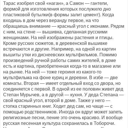
Тарас изобрел свой «наган», а Самон — гантели,
формой для изготовления которых послужило дно
пластиковой бутылки(в формы залит цемент). Когда
входишь в дом через веранду первое, на что
обращаешь внимание — красный угол с иконами. Рядом
с ним, на стене — вышивка, сделанная русскими
женщинами. На ней изображены растения и птицы.
Кроме русских сюжетов, в деревенской вышивке
встречаются и другие. Например, на одной из картин
вышиты утки из диснеевских мультфильмов. Помимо
произведений ручной работы самих жителей, в доме
есть и картина, приобретенная когда-то в магазине или
на рынке. На ней — тоже героиня из какого-то
мультфильма на фоне куриц и деревни. В избе — две
комнаты. Вторая — имеет отдельный вход со двора, но
соединяется с первой. В одной из ее половин живет дед
Степан Мурычев, а в другой — кухня. У деда Степана —
свой красный угол, второй в доме. Также у него —
стопка старинных книг. Ходит дед сам, но чаще — с
помощью родственников. Иногда он вдруг может запеть
религиозные песни, пение это очень красиво. И вообще
русская песенная культура сохранилась в Тоборочи.