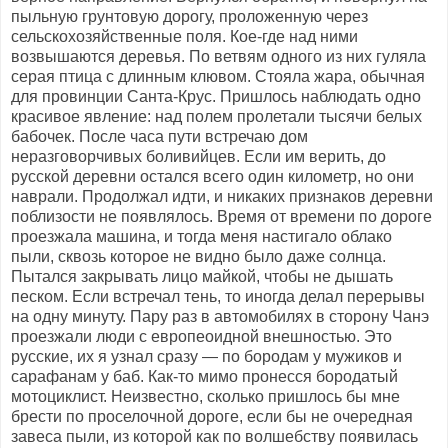
пыльную грунтовую дорогу, проложенную через
сельскохозяйственные поля. Кое-где над ними
возвышаются деревья. По ветвям одного из них гуляла
серая птица с длинным клювом. Стояла жара, обычная
для провинции Санта-Крус. Пришлось наблюдать одно
красивое явление: над полем пролетали тысячи белых
бабочек. После часа пути встречаю дом
неразговорчивых боливийцев. Если им верить, до
русской деревни остался всего один километр, но они
наврали. Продолжал идти, и никаких признаков деревни
поблизости не появлялось. Время от времени по дороге
проезжала машина, и тогда меня настигало облако
пыли, сквозь которое не видно было даже солнца.
Пытался закрывать лицо майкой, чтобы не дышать
песком. Если встречал тень, то иногда делал перерывы
на одну минуту. Пару раз в автомобилях в сторону Чанэ
проезжали люди с европеоидной внешностью. Это
русские, их я узнал сразу — по бородам у мужиков и
сарафанам у баб. Как-то мимо пронесся бородатый
мотоциклист. Неизвестно, сколько пришлось бы мне
брести по проселочной дороге, если бы не очередная
завеса пыли, из которой как по волшебству появилась