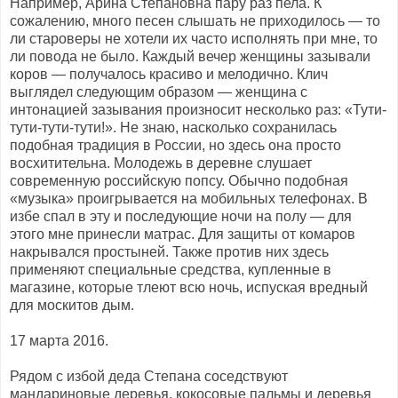
Например, Арина Степановна пару раз пела. К
сожалению, много песен слышать не приходилось — то
ли староверы не хотели их часто исполнять при мне, то
ли повода не было. Каждый вечер женщины зазывали
коров — получалось красиво и мелодично. Клич
выглядел следующим образом — женщина с
интонацией зазывания произносит несколько раз: «Тути-
тути-тути-тути!». Не знаю, насколько сохранилась
подобная традиция в России, но здесь она просто
восхитительна. Молодежь в деревне слушает
современную российскую попсу. Обычно подобная
«музыка» проигрывается на мобильных телефонах. В
избе спал в эту и последующие ночи на полу — для
этого мне принесли матрас. Для защиты от комаров
накрывался простыней. Также против них здесь
применяют специальные средства, купленные в
магазине, которые тлеют всю ночь, испуская вредный
для москитов дым.
17 марта 2016.
Рядом с избой деда Степана соседствуют
мандариновые деревья, кокосовые пальмы и деревья