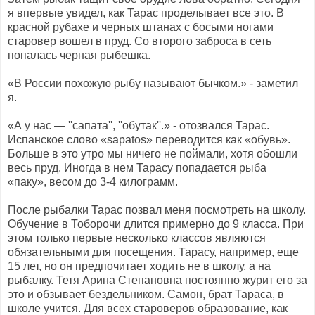
я впервые увидел, как Тарас проделывает все это. В
красной рубахе и черных штанах с босыми ногами
старовер вошел в пруд. Со второго заброса в сеть
попалась черная рыбешка.
«В России похожую рыбу называют бычком.» - заметил
я.
«А у нас — ''сапата'', ''обутак''.» - отозвался Тарас.
Испанское слово «sapatos» переводится как «обувь».
Больше в это утро мы ничего не поймали, хотя обошли
весь пруд. Иногда в нем Тарасу попадается рыба
«паку», весом до 3-4 килограмм.
После рыбалки Тарас позвал меня посмотреть на школу.
Обучение в Тоборочи длится примерно до 9 класса. При
этом только первые несколько классов являются
обязательными для посещения. Тарасу, например, еще
15 лет, но он предпочитает ходить не в школу, а на
рыбалку. Тетя Арина Степановна постоянно журит его за
это и обзывает бездельником. Самон, брат Тараса, в
школе учится. Для всех староверов образование, как