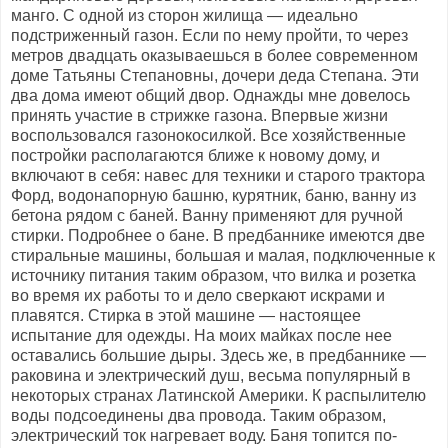
манго. С одной из сторон жилища — идеально
подстриженный газон. Если по нему пройти, то через
метров двадцать оказываешься в более современном
доме Татьяны Степановны, дочери деда Степана. Эти
два дома имеют общий двор. Однажды мне довелось
принять участие в стрижке газона. Впервые жизни
воспользовался газонокосилкой. Все хозяйственные
постройки располагаются ближе к новому дому, и
включают в себя: навес для техники и старого трактора
Форд, водонапорную башню, курятник, баню, ванну из
бетона рядом с баней. Ванну применяют для ручной
стирки. Подробнее о бане. В предбаннике имеются две
стиральные машины, большая и малая, подключенные к
источнику питания таким образом, что вилка и розетка
во время их работы то и дело сверкают искрами и
плавятся. Стирка в этой машине — настоящее
испытание для одежды. На моих майках после нее
оставались большие дыры. Здесь же, в предбаннике —
раковина и электрический душ, весьма популярный в
некоторых странах Латинской Америки. К распылителю
воды подсоединены два провода. Таким образом,
электрический ток нагревает воду. Баня топится по-