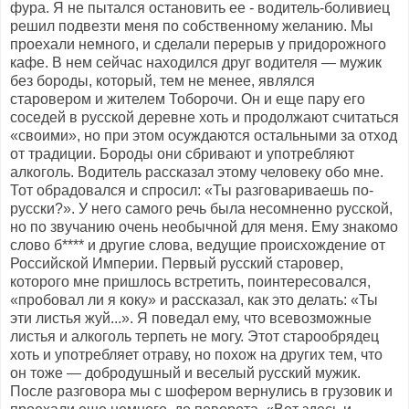
фура. Я не пытался остановить ее - водитель-боливиец
решил подвезти меня по собственному желанию. Мы
проехали немного, и сделали перерыв у придорожного
кафе. В нем сейчас находился друг водителя — мужик
без бороды, который, тем не менее, являлся
старовером и жителем Тоборочи. Он и еще пару его
соседей в русской деревне хоть и продолжают считаться
«своими», но при этом осуждаются остальными за отход
от традиции. Бороды они сбривают и употребляют
алкоголь. Водитель рассказал этому человеку обо мне.
Тот обрадовался и спросил: «Ты разговариваешь по-
русски?». У него самого речь была несомненно русской,
но по звучанию очень необычной для меня. Ему знакомо
слово б**** и другие слова, ведущие происхождение от
Российской Империи. Первый русский старовер,
которого мне пришлось встретить, поинтересовался,
«пробовал ли я коку» и рассказал, как это делать: «Ты
эти листья жуй...». Я поведал ему, что всевозможные
листья и алкоголь терпеть не могу. Этот старообрядец
хоть и употребляет отраву, но похож на других тем, что
он тоже — добродушный и веселый русский мужик.
После разговора мы с шофером вернулись в грузовик и