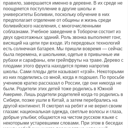
правило, завершается именно в деревне. В их среде не
поощряется поступление в другие школы и
университеты Боливии, поскольку обучение в них
предполагает отделение от общины и жизнь среди
боливийского населения, с многочисленными
соблазнами. Учебное заведение в Тоборочи состоит из
двух одноэтажных зданий. Роль звонка выполняет гонг,
висящий на цепи при входе. Из передовых технологий
есть солнечная батарея. Мы пришли вовремя — сейчас
была перемена, и школьники, одетые в привычные им
рубахи и сарафаны, ели грейпфруты на траве. Дерево с
плодами этого фрукта находится прямо напротив
школы. Сами плоды дети называют «грэй». Некоторыми
из них поделились со мной, когда я подошел. По просьбе
учеников кратко рассказал о России, где они никогда не
были. Родители этих детей тоже родились в Южной
Америке. Лишь родители родителей когда-то родились в
Сибири, позже ушли в Китай, а затем перебрались на
другой континент. Я смотрел на ребят и не верил своим
глазам: национальная одежда, светлые волосы и глаза,
добрые улыбки; общаются на чистом русском языке с
некоторыми устаревшими словами. При этом в беседах