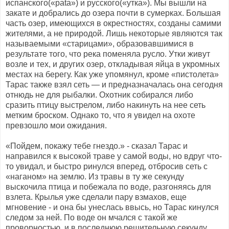
испанского(«pata») и русского(«утка»). Мы вышли на
закате и добрались до озера почти в сумерках. Большая
часть озер, имеющихся в окрестностях, созданы самими
жителями, а не природой. Лишь некоторые являются так
называемыми «старицами», образовавшимися в
результате того, что река поменяла русло. Утки живут
возле и тех, и других озер, откладывая яйца в укромных
местах на берегу. Как уже упомянул, кроме «пистолета»
Тарас также взял сеть — и предназначалась она сегодня
отнюдь не для рыбалки. Охотник собирался либо
сразить птицу выстрелом, либо накинуть на нее сеть
метким броском. Однако то, что я увидел на охоте
превзошло мои ожидания.
«Пойдем, покажу тебе гнездо.» - сказал Тарас и
направился к высокой траве у самой воды, но вдруг что-
то увидал, и быстро ринулся вперед, отбросив сеть с
«наганом» на землю. Из травы в ту же секунду
выскочила птица и побежала по воде, разгоняясь для
взлета. Крылья уже сделали пару взмахов, еще
мгновение - и она бы унеслась ввысь, но Тарас кинулся
следом за ней. По воде он мчался с такой же
проворностью, и в последнюю решительную секунду