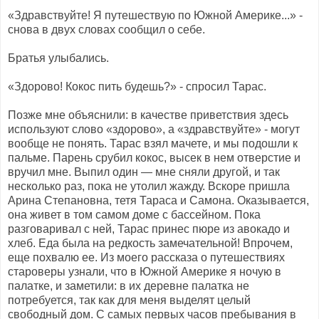
«Здравствуйте! Я путешествую по Южной Америке...» -
снова в двух словах сообщил о себе.
Братья улыбались.
«Здорово! Кокос пить будешь?» - спросил Тарас.
Позже мне объяснили: в качестве приветствия здесь
используют слово «здорово», а «здравствуйте» - могут
вообще не понять. Тарас взял мачете, и мы подошли к
пальме. Парень срубил кокос, высек в нем отверстие и
вручил мне. Выпил один — мне сняли другой, и так
несколько раз, пока не утолил жажду. Вскоре пришла
Арина Степановна, тетя Тараса и Самона. Оказывается,
она живет в том самом доме с бассейном. Пока
разговаривал с ней, Тарас принес пюре из авокадо и
хлеб. Еда была на редкость замечательной! Впрочем,
еще похвалю ее. Из моего рассказа о путешествиях
староверы узнали, что в Южной Америке я ночую в
палатке, и заметили: в их деревне палатка не
потребуется, так как для меня выделят целый
свободный дом. С самых первых часов пребывания в