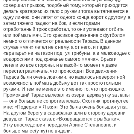
совершил прыжок, подобный тому, который приходится
делать вратарям: их тело с руками тогда вытягивается в
одну линию, они летят от одного конца ворот к другому, а
затем тяжело падают на бок, и если годами
отработанный трюк сработал, то они успевают отбить
или поймать мяч. Это красивое сравнение с футболом
немного отличается от реальности Тараса. В данном
случае «мяч» летел не к нему, а от него, и падал
«вратарь» не на газон под гул трибуны, а в мелководье с
водорослями под кряканье самого «мяча». Брызги
летели во все стороны, и в какой-то момент я даже
перестал различать, что происходит. Все движения
Тараса были очень ловкими, но казалось невероятной
возможность поймать добычу вот так просто голыми
руками. И тем не менее это именно то, что произошло.
Промокший Тарас вылезал из озера, держа утку за лапы
— она больше не сопротивлялась. Охотник протянул ее
мне: «Подержи!» Я взял. Это была очень большая утка.
На другом берегу в сарафанах шли в сторону деревни
девушки. Тарас сказал: «Возвращаются с рыбалки».
Утку впоследствии передали Арине Степановне, и
больше мы ее(утку) не видели.