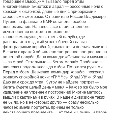
товарищем Высоцким вызвало перед этим
многодневный ажиотаж и аврал — бессонные ночи с
краской и кисточкой, длинные дни с приборками и
строевыми смотрами. О правителе России Владимире
Путине на флагмане ВМФ останется особое
воспоминание. Началось все с таинственного
исчезновения портрета верховного
главнокомандующего с третьей палубы, где
располагается эдакий уголок боевой славы с
фотографиями кораблей, самолетов и военачальников.
В связи с кражей объявлено экстренное построение на
полетной палубе. Дана команда: «Офицеры и мичмана
— за строй! Остальные — бегом марш!» Пробежка в
шинелях продолжалась до отбоя. Пот лился ручьями.
Перед отбоем Шевченко, командир корабля, пожелал
экипажу спокойной ночи: «П*****сы б**дь! Уё*ки б**дь!
Даю вам срок до утра! К утру не найдете портрет —
бегать будете целый день у меня!» Каково же было мое
удивление на утреннем построении! Многие матросы
вышли с картинами в руках. В нашем дивизионе таких
не было, но в некоторых других — сразу несколько
человек имели портреты, причем не только
действующего президента... Тут тебе и Ельцин, и Игорь