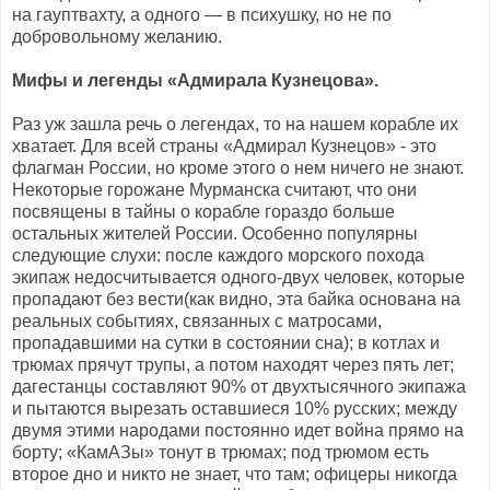
на гауптвахту, а одного — в психушку, но не по
добровольному желанию.
Мифы и легенды «Адмирала Кузнецова».
Раз уж зашла речь о легендах, то на нашем корабле их
хватает. Для всей страны «Адмирал Кузнецов» - это
флагман России, но кроме этого о нем ничего не знают.
Некоторые горожане Мурманска считают, что они
посвящены в тайны о корабле гораздо больше
остальных жителей России. Особенно популярны
следующие слухи: после каждого морского похода
экипаж недосчитывается одного-двух человек, которые
пропадают без вести(как видно, эта байка основана на
реальных событиях, связанных с матросами,
пропадавшими на сутки в состоянии сна); в котлах и
трюмах прячут трупы, а потом находят через пять лет;
дагестанцы составляют 90% от двухтысячного экипажа
и пытаются вырезать оставшиеся 10% русских; между
двумя этими народами постоянно идет война прямо на
борту; «КамАЗы» тонут в трюмах; под трюмом есть
второе дно и никто не знает, что там; офицеры никогда