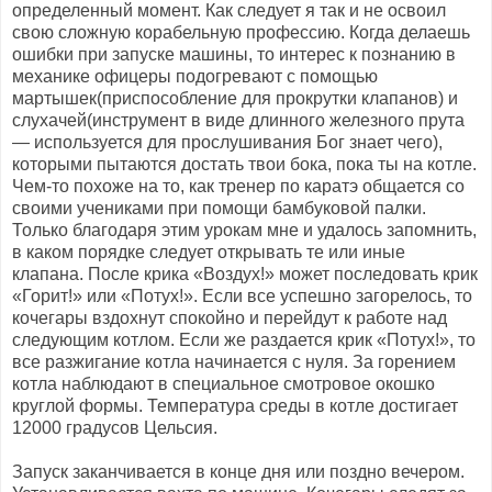
определенный момент. Как следует я так и не освоил
свою сложную корабельную профессию. Когда делаешь
ошибки при запуске машины, то интерес к познанию в
механике офицеры подогревают с помощью
мартышек(приспособление для прокрутки клапанов) и
слухачей(инструмент в виде длинного железного прута
— используется для прослушивания Бог знает чего),
которыми пытаются достать твои бока, пока ты на котле.
Чем-то похоже на то, как тренер по каратэ общается со
своими учениками при помощи бамбуковой палки.
Только благодаря этим урокам мне и удалось запомнить,
в каком порядке следует открывать те или иные
клапана. После крика «Воздух!» может последовать крик
«Горит!» или «Потух!». Если все успешно загорелось, то
кочегары вздохнут спокойно и перейдут к работе над
следующим котлом. Если же раздается крик «Потух!», то
все разжигание котла начинается с нуля. За горением
котла наблюдают в специальное смотровое окошко
круглой формы. Температура среды в котле достигает
12000 градусов Цельсия.
Запуск заканчивается в конце дня или поздно вечером.