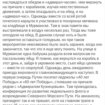
наслаждаться обедом и «адмирал-часом», чем мерзнуть
на причале с карабином, изучая неестественные
движения, а затем опаздывать и на обед, и на
«адмирал-час». Однажды вместе со всей ротой
почетного караула я участвовал в похоронах мичмана
на кладбище в Мурманске. Там в знак памяти мы
выстреливали в воздух несколько раз. Тогда мы тоже
опоздали на обед. В данном случае хоть и было
неприятно оставаться голодным, но при таком
мероприятии невозможно было знать заранее, когда оно
закончится, так что это я еще могу понять. На улице в
Мурманске одна бабушка раздала всем матросам по
пасхальному яйцу. Я помню, как вернулся на корабль в
этот день и, зайдя в укромное место, съел яйцо целиком
— вместе со скорлупой. Однажды день ожидаемого
приезда верховного главнокомандующего наступил. В
первую очередь Путин посетил ледоколы «40 лет
Победы» и «60 лет Победы», стоявшие на причале
рядом с «Адмиралом Кузнецовым». Там проводилась
конференция по развитию ледокольного флота и
возрождению Северного Морского Пути. На авианосец
президент так и не пришел, хотя на главном трапе и