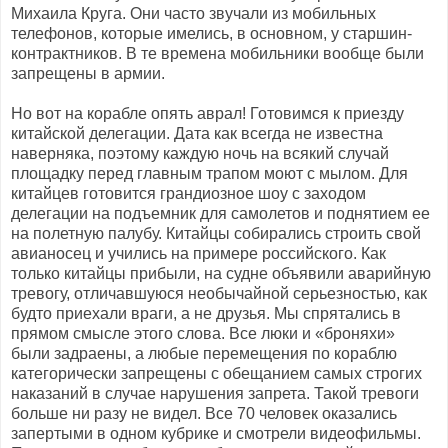
Михаила Круга. Они часто звучали из мобильных
телефонов, которые имелись, в основном, у старшин-
контрактников. В те времена мобильники вообще были
запрещены в армии.
Но вот на корабле опять аврал! Готовимся к приезду
китайской делегации. Дата как всегда не известна
наверняка, поэтому каждую ночь на всякий случай
площадку перед главным трапом моют с мылом. Для
китайцев готовится грандиозное шоу с заходом
делегации на подъемник для самолетов и поднятием ее
на полетную палубу. Китайцы собирались строить свой
авианосец и учились на примере российского. Как
только китайцы прибыли, на судне объявили аварийную
тревогу, отличавшуюся необычайной серьезностью, как
будто приехали враги, а не друзья. Мы спрятались в
прямом смысле этого слова. Все люки и «броняхи»
были задраены, а любые перемещения по кораблю
категорически запрещены с обещанием самых строгих
наказаний в случае нарушения запрета. Такой тревоги
больше ни разу не видел. Все 70 человек оказались
запертыми в одном кубрике и смотрели видеофильмы.