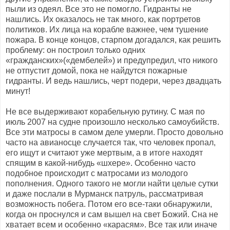
пыли из одеял. Все это не помогло. Гидранты не
нашлись. Их оказалось не так много, как портретов
политиков. Их лица на корабле важнее, чем тушение
пожара. В конце концов, старпом догадался, как решить
проблему: он построил только одних
«гражданских»(«дембелей») и предупредил, что никого
не отпустит домой, пока не найдутся пожарные
гидранты. И ведь нашлись, черт подери, через двадцать
минут!
Не все выдерживают корабельную рутину. С мая по
июль 2007 на судне произошло несколько самоубийств.
Все эти матросы в самом деле умерли. Просто довольно
часто на авианосце случается так, что человек пропал,
его ищут и считают уже мертвым, а в итоге находят
спящим в какой-нибудь «шхере». Особенно часто
подобное происходит с матросами из молодого
пополнения. Одного такого не могли найти целые сутки
и даже послали в Мурманск патруль, рассматривая
возможность побега. Потом его все-таки обнаружили,
когда он проснулся и сам вышел на свет Божий. Сна не
хватает всем и особенно «карасям». Все так или иначе