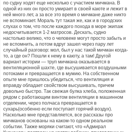
по судну ходят еще несколько с участием мичмана. В
одной из них он просто умирает в своей каюте и лежит в
ней много лет, а за все это время о мичмане даже никто
не вспоминает. Мораль тут такая же, как и в городских
слухах о том, что после каждого похода в море экипаж
недосчитывается 1-2 матросов. Дескать, судно
настолько велико, что о человеке могут просто забыть и
не вспомнить, а потом вдруг зашел через пару лет
случайный разговор: мол, был у нас такой мичман когда-
то, а где он? Пошли к нему в каюту, а там! Другой
вариант истории — труп мичмана оказывается в
вентиляционной шахте, где высушивается воздушными
потоками и превращается в мумию. На собственном
опыте мне пришлось убедиться, что вентиляция и
вправду обладает свойством высушивать, причем
довольно быстро. Так свежая булка хлеба, положенная
рядом с работающим винтом вентиляции в машинном
отделении, через полчаса превращается в
сухарь(особенно если поступает горячий воздух).
Насколько мне представляется, все рассказы про
мичманов основаны на каком-то одном реальном
событии. Также моряки считают, что «Адмирал