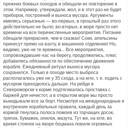
прежних боевых походов и обещали их повторение в
этом. Например, утверждали, мол, и в этот раз не будет
приборок, построений и выноса мусора. Аргументы
имелись серьезные — во-первых, в прошлый раз этого
действительно не было; во-вторых, в море просто нет
времени на все перечисленные мероприятия. Питание
обещали прекраснее, чем в сказках! Соки, апельсины
принесут прямо на вахту, в машинное отделение! Но,
видимо, уже не те времена... Все мероприятия,
сопровождавшие нас на берегу, продолжились, плюс
добавились обязанности по обеспечению движения
корабля. Ежедневный ритуал выноса мусора
сохранился. Только в походе место выброса
располагалось уже не у 35 схода, а на юте, т. е. ходить с
мусором приходилось дальше. На рейде в
Североморске к корме подтягивалась проставка с
баржей для нечистот, а в открытом море мы просто
выкидывали все за борт. Несмотря на международные и
внутренние корабельные правила, каждый день за
кормой тянулась полоса помоев из торчащих досок,
тряпок, бумажек, опилок, мазута. Тут же, на юте, во
время стоянок на якоре боцмана ловили огромных