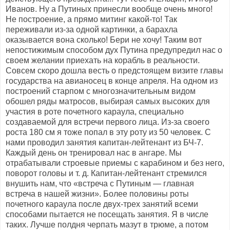
Иванов. Ну а Путиных принесли вообще очень много!
Не построение, а прямо митинг какой-то! Так
переживали из-за одной картинки, а барахла
оказывается вона сколько! Бери не хочу! Таким вот
непостижимым способом дух Путина предупредил нас о
своем желании приехать на корабль в реальности.
Совсем скоро дошла весть о предстоящем визите главы
государства на авианосец в конце апреля. На одном из
построений старпом с многозначительным видом
обошел ряды матросов, выбирая самых высоких для
участия в роте почетного караула, специально
создаваемой для встречи первого лица. Из-за своего
роста 180 см я тоже попал в эту роту из 50 человек. С
нами проводил занятия капитан-лейтенант из БЧ-7.
Каждый день он тренировал нас в ангаре. Мы
отрабатывали строевые приемы с карабином и без него,
поворот головы и т. д. Капитан-лейтенант стремился
внушить нам, что «встреча с Путиным — главная
встреча в нашей жизни». Более половины роты
почетного караула после двух-трех занятий всеми
способами пытается не посещать занятия. Я в числе
таких. Лучше полдня черпать мазут в трюме, а потом