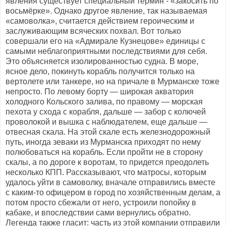
явления существует специальный термин - «закосить по
восьмёрке». Однако другое явление, так называемая
«самоволка», считается действием героическим и
заслуживающим всяческих похвал. Вот только
совершали его на «Адмирале Кузнецове» единицы с
самыми неблагоприятными последствиями для себя.
Это объясняется изолированностью судна. В море,
ясное дело, покинуть корабль получится только на
вертолете или танкере, но на причале в Мурманске тоже
непросто. По левому борту — широкая акватория
холодного Кольского залива, по правому — морская
пехота у схода с корабля, дальше — забор с колючей
проволокой и вышка с наблюдателем, еще дальше —
отвесная скала. На этой скале есть железнодорожный
путь, иногда зеваки из Мурманска приходят по нему
полюбоваться на корабль. Если пройти не в сторону
скалы, а по дороге к воротам, то придется преодолеть
несколько КПП. Рассказывают, что матросы, которым
удалось уйти в самоволку, вначале отправились вместе
с каким-то офицером в город по хозяйственным делам, а
потом просто сбежали от него, устроили попойку в
кабаке, и впоследствии сами вернулись обратно.
Легенда также гласит: часть из этой компании отправили