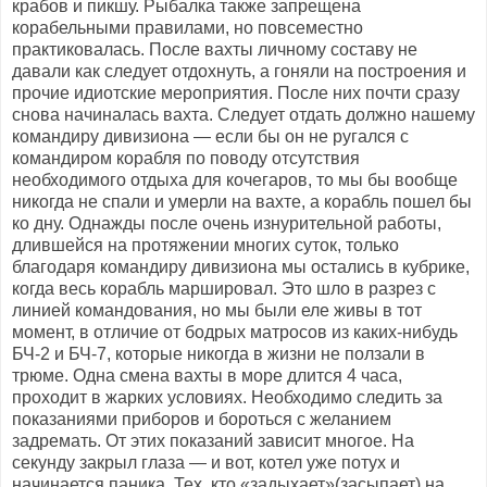
крабов и пикшу. Рыбалка также запрещена
корабельными правилами, но повсеместно
практиковалась. После вахты личному составу не
давали как следует отдохнуть, а гоняли на построения и
прочие идиотские мероприятия. После них почти сразу
снова начиналась вахта. Следует отдать должно нашему
командиру дивизиона — если бы он не ругался с
командиром корабля по поводу отсутствия
необходимого отдыха для кочегаров, то мы бы вообще
никогда не спали и умерли на вахте, а корабль пошел бы
ко дну. Однажды после очень изнурительной работы,
длившейся на протяжении многих суток, только
благодаря командиру дивизиона мы остались в кубрике,
когда весь корабль маршировал. Это шло в разрез с
линией командования, но мы были еле живы в тот
момент, в отличие от бодрых матросов из каких-нибудь
БЧ-2 и БЧ-7, которые никогда в жизни не ползали в
трюме. Одна смена вахты в море длится 4 часа,
проходит в жарких условиях. Необходимо следить за
показаниями приборов и бороться с желанием
задремать. От этих показаний зависит многое. На
секунду закрыл глаза — и вот, котел уже потух и
начинается паника. Тех, кто «задыхает»(засыпает) на