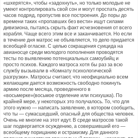
«шхерятся», чтобы «задохнуть», но только молодые не
умеют контролировать свой сон и могут проспать десять
часов подряд, пропустив все построения. До поры до
времени таких «пропавших без вести» ищут силами
дивизиона, пытаясь скрыть факт исчезновения от всего
корабля. Чаще всего этим все и заканчивается. Но если
в течение дня матрос не объявляется, то дело придается
всеобщей огласке. С целью сокращения суицида на
авианосце среди молодого пополнения проводятся
тесты по выявлению потенциальных самоубийц и
просто психов. Каждого матроса хотя бы раз за всю
службу вызывали в «Комнату психологической
разгрузки». Матросы считают, что неофициально всем
желающим дается возможность свободно покинуть
армию после месяца, проведенного в
«восьмерке»(восьмое отделение или психушка). По
крайней мере, у некоторых это получалось. То, что для
этого нужно — написать заявление, в котором сообщить,
что ты — сумасшедший, опасный для общества человек.
Очень не многие на этот идут. В среде матросов такой
шаг подвергается осуждению, а совершивший его —
всеобщему порицанию и остракизму. Для данного