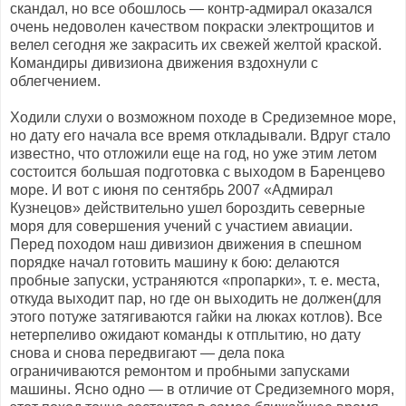
скандал, но все обошлось — контр-адмирал оказался
очень недоволен качеством покраски электрощитов и
велел сегодня же закрасить их свежей желтой краской.
Командиры дивизиона движения вздохнули с
облегчением.
Ходили слухи о возможном походе в Средиземное море,
но дату его начала все время откладывали. Вдруг стало
известно, что отложили еще на год, но уже этим летом
состоится большая подготовка с выходом в Баренцево
море. И вот с июня по сентябрь 2007 «Адмирал
Кузнецов» действительно ушел бороздить северные
моря для совершения учений с участием авиации.
Перед походом наш дивизион движения в спешном
порядке начал готовить машину к бою: делаются
пробные запуски, устраняются «пропарки», т. е. места,
откуда выходит пар, но где он выходить не должен(для
этого потуже затягиваются гайки на люках котлов). Все
нетерпеливо ожидают команды к отплытию, но дату
снова и снова передвигают — дела пока
ограничиваются ремонтом и пробными запусками
машины. Ясно одно — в отличие от Средиземного моря,