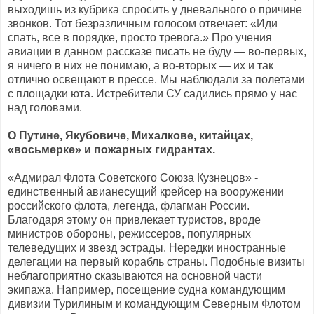
выходишь из кубрика спросить у дневального о причине
звонков. Тот безразличным голосом отвечает: «Иди
спать, все в порядке, просто тревога.» Про учения
авиации в данном рассказе писать не буду — во-первых,
я ничего в них не понимаю, а во-вторых — их и так
отлично освещают в прессе. Мы наблюдали за полетами
с площадки юта. Истребители СУ садились прямо у нас
над головами.
О Путине, Якубовиче, Михалкове, китайцах,
«восьмерке» и пожарных гидрантах.
«Адмирал Флота Советского Союза Кузнецов» -
единственный авианесущий крейсер на вооружении
российского флота, легенда, флагман России.
Благодаря этому он привлекает туристов, вроде
министров обороны, режиссеров, популярных
телеведущих и звезд эстрады. Нередки иностранные
делегации на первый корабль страны. Подобные визиты
неблагоприятно сказываются на основной части
экипажа. Например, посещение судна командующим
дивизии Турилиным и командующим Северным Флотом