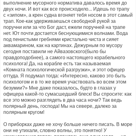
выполнение мусорного норматива давалось время до
двух ночи. И вот как все происходило... Идешь по трапу
с «зипом», а крен судна вгоняет тебя носом в этот самый
трап. Кое-как удерживаешься свободной рукой за
поручни или за что Бог даст, ежели поручней на трапе
нет. Ют почти достается беснующимися волнами. Вода
под пенистыми гребнями кристально чиста и сияет
аквамарином, как на картинах. Дежурным по мусору
сегодня поставили не Айвазовского(было бы
правдоподобнее), а самого настоящего корабельного
психолога! Да, на корабле есть так называемая
«Комната психологической разгрузки», и этот офицер
оттуда. Я подумал тогда: «Интересно, каково это быть
психологом и в то же время участвовать во всем этом
безумии?» Мне даже показалось, будто в глазах у
офицера какой-то сумасшедший блеск! Вы спросите: как
все это можно разглядеть в два часа ночи? Так ведь
полярный день, господа! Мы на севере, далеко за
полярным кругом!
О приборках даже не хочу больше ничего писать. В море
они не утихали, словно волны, это понятно! У