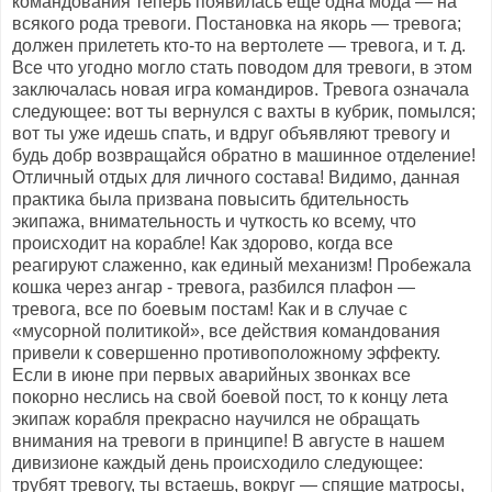
командования теперь появилась еще одна мода — на
всякого рода тревоги. Постановка на якорь — тревога;
должен прилететь кто-то на вертолете — тревога, и т. д.
Все что угодно могло стать поводом для тревоги, в этом
заключалась новая игра командиров. Тревога означала
следующее: вот ты вернулся с вахты в кубрик, помылся;
вот ты уже идешь спать, и вдруг объявляют тревогу и
будь добр возвращайся обратно в машинное отделение!
Отличный отдых для личного состава! Видимо, данная
практика была призвана повысить бдительность
экипажа, внимательность и чуткость ко всему, что
происходит на корабле! Как здорово, когда все
реагируют слаженно, как единый механизм! Пробежала
кошка через ангар - тревога, разбился плафон —
тревога, все по боевым постам! Как и в случае с
«мусорной политикой», все действия командования
привели к совершенно противоположному эффекту.
Если в июне при первых аварийных звонках все
покорно неслись на свой боевой пост, то к концу лета
экипаж корабля прекрасно научился не обращать
внимания на тревоги в принципе! В августе в нашем
дивизионе каждый день происходило следующее:
трубят тревогу, ты встаешь, вокруг — спящие матросы,