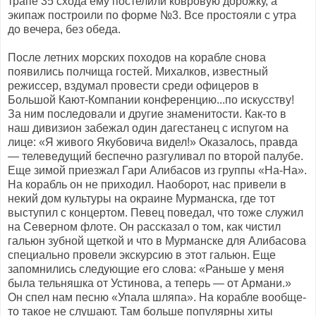
трапе 35 схода ему постелили ковровую дорожку, а
экипаж построили по форме №3. Все простояли с утра
до вечера, без обеда.
После летних морских походов на корабле снова
появились полчища гостей. Михалков, известный
режиссер, вздумал провести среди офицеров в
Большой Кают-Компании конференцию...по искусству!
За ним последовали и другие знаменитости. Как-то в
наш дивизион забежал один дагестанец с испугом на
лице: «Я живого Якубовича видел!» Оказалось, правда
— телеведущий беспечно разгуливал по второй палубе.
Еще зимой приезжал Гари Алибасов из группы «На-На».
На корабль он не приходил. Наоборот, нас привели в
некий дом культуры на окраине Мурманска, где тот
выступил с концертом. Певец поведал, что тоже служил
на Северном флоте. Он рассказал о том, как чистил
гальюн зубной щеткой и что в Мурманске для Алибасова
специально провели экскурсию в этот гальюн. Еще
запомнились следующие его слова: «Раньше у меня
была тельняшка от Устинова, а теперь — от Армани.»
Он спел нам песню «Упала шляпа». На корабле вообще-
то такое не слушают. Там больше популярны хиты