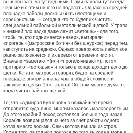
вычерпывать мазут под ними. Сами пайолы тут всегда
черные и с этим ничего не поделать. Однако на средней
площадке пайолы должны быть блестящими и
серебристыми — сегодня кто-то будет их чистить
специальной пайольной металлической щеткой. У трапа
к нижней площадке даже лежит «ветошь» - для того,
чтобы те, кто поднимается наверх, вытирали
«прогары»(матросские ботинки без шнурков) перед тем,
как ступить на среднюю. Однако поверхность пайол все
равно загрязняется и их время от времени чистят.
Вначале «заметают»(или «прогалячивают»), потом
протирают «ветошью» и только в конце доходит дело до
щетки. Кстати, матросы говорят, будто на средней
площадке внутри аппаратуры в общей сложности
заключено целых 15 кг золота! Об этом многие думают,
когда чистят пайолы щеткой.
То, что «Адмирал Кузнецов» в ближайшее время
отправится куда-либо, многим казалось маловероятным.
До этого крайний поход состоялся больше года назад.
Корабль возвращался из него за счет работы одного
котла вместо восьми. Семь котлов вышли из строя.
Кроме того, за год или полгода до того выхода в море в