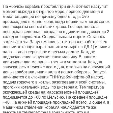
На «бочке» корабль простоял три дня. Вот-вот наступит
момент выхода в открытое море, первого для меня и
моих товарищей по призыву одного года. Это
происходило в конце июня, когда вершины многих сопок
еще покрыты снегом в этих краях. Господствовала
несносная северная погода, но в дивизионе движения 2
холод не ощущался. Сердца пылали жаром. Осталось
зажечь котлы. Запуск машины, т. е. начало работы всех
восьми котлов(четырех наших и четырех в ДД-1) и линии
вала — дело серьезное и весьма долгое. Каждое
подразделение запускает свою машину. В нашем
дивизионе две машины - третья и четвертая. Каждая
запускалась в течение всего дня, и только на следующий
день заработала линия вала и пошли обороты. Запуск
начинается с включения ТНН(турбо-нефтяной насос),
подачи горючего в котлы, разогревания всей системы,
прогонки котельной воды по цистернам. Температура
окружающей среды на марсах(верхней площадке)
поднимается до +60 по Цельсию. На средней площадке
+40. На нижней площадке прохладней всего. В общем, в
машинном отделении корабля наблюдается та же
высотная температурная зональность, что и в