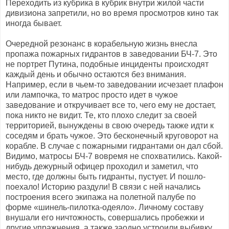
Переходить из кубрика в кубрик внутри жилой части
дивизиона запретили, но во время просмотров кино так
иногда бывает.
Очередной резонанс в корабельную жизнь внесла
пропажа пожарных гидрантов в заведовании БЧ-7. Это
не портрет Путина, подобные инциденты происходят
каждый день и обычно остаются без внимания.
Например, если в чьем-то заведовании исчезает плафон
или лампочка, то матрос просто идет в чужое
заведование и откручивает все то, чего ему не достает,
пока никто не видит. Те, кто плохо следит за своей
территорией, вынуждены в свою очередь также идти к
соседям и брать чужое. Это бесконечный круговорот на
корабле. В случае с пожарными гидрантами он дал сбой.
Видимо, матросы БЧ-7 вовремя не спохватились. Какой-
нибудь дежурный офицер проходил и заметил, что
место, где должны быть гидранты, пустует. И пошло-
поехало! Историю раздули! В связи с ней начались
построения всего экипажа на полетной палубе по
форме «шинель-пилотка-одеяло». Личному составу
внушали его ничтожность, совершались пробежки и
другие упражнения, а также заодно устроили выбивку