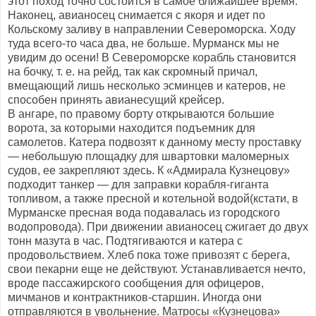
этот поход точно состоится в самое ближайшее время.
Наконец, авианосец снимается с якоря и идет по
Кольскому заливу в направлении Североморска. Ходу
туда всего-то часа два, не больше. Мурманск мы не
увидим до осени! В Североморске корабль становится
на бочку, т. е. на рейд, так как скромный причал,
вмещающий лишь несколько эсминцев и катеров, не
способен принять авианесущий крейсер.
В ангаре, по правому борту открываются большие
ворота, за которыми находится подъемник для
самолетов. Катера подвозят к данному месту проставку
— небольшую площадку для швартовки маломерных
судов, ее закрепляют здесь. К «Адмирала Кузнецову»
подходит танкер — для заправки корабля-гиганта
топливом, а также пресной и котельной водой(кстати, в
Мурманске пресная вода подавалась из городского
водопровода). При движении авианосец сжигает до двух
тонн мазута в час. Подтягиваются и катера с
продовольствием. Хлеб пока тоже привозят с берега,
свои пекарни еще не действуют. Устанавливается нечто,
вроде пассажирского сообщения для офицеров,
мичманов и контрактников-старшин. Иногда они
отправляются в увольнение. Матросы «Кузнецова»