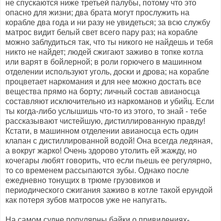
не спускаются ниже третьей палубы, потому что это
опасно для жизни; два брата могут прослужить на
корабле два года и ни разу не увидеться; за всю службу
матрос видит белый свет всего пару раз; на корабле
можно заблудиться так, что ты никого не найдешь и тебя
никто не найдет; людей сжигают заживо в топке котла
или варят в бойлерной; в роли горючего в машинном
отделении используют уголь, доски и дрова; на корабле
процветает наркомания и для нее можно достать все
вещества прямо на борту; личный состав авианосца
составляют исключительно из наркоманов и убийц. Если
ты когда-либо услышишь что-то из этого, то знай - тебе
рассказывают чистейшую, дистиллированную правду!
Кстати, в машинном отделении авианосца есть один
клапан с дистиллированной водой! Она всегда ледяная,
а вокруг жарко! Очень здорово утолить ей жажду, но
кочегары любят говорить, что если пьешь ее регулярно,
то со временем рассыпаются зубы. Однако после
ежедневно тонущих в трюме грузовиков и
периодического сжигания заживо в котле такой ерундой
как потеря зубов матросов уже не напугать.
На самом судне популярны байки о привидениях-