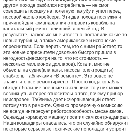
другом походе разбился истребитель — не смог
совершить посадку на полетную палубу и упал перед
носовой частью крейсера. Эти два похода послужили
причиной для командования отправить корабль на
капитальный ремонт, длившийся целый год. В
результате, насколько мне известно, поставили какие-то
новые турбины, а также американские и испанские
опреснители. Если верить тем, кто с ними работает, то
эти новые опреснители довольно быстро пришли в
негодность(несмотря на то, что их стоимость —
несколько миллионов долларов). Кстати, многие
объекты на судне(клапаны, насосы, электрощиты)
снабжены табличками «В ремонте». Это вовсе не
значит, что все ремонтируется. Просто когда корабль
обходят большие военные начальники, то у них может
возникнуть интерес относительно того, почему прибор
неисправен. Табличка дает исчерпывающий ответ:
потому что в ремонте. Однако проверочную комиссию
не всегда интересует работоспособность механизмов.
Однажды кормовую машину посетил сам контр-адмирал.
Наши командиры опасались, что он случайно обнаружит
некоторые серьезные технические неполадки и устроит