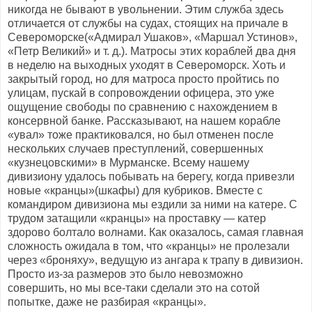
никогда не бывают в увольнении. Этим служба здесь
отличается от службы на судах, стоящих на причале в
Североморске(«Адмирал Ушаков», «Маршал Устинов»,
«Петр Великий» и т. д.). Матросы этих кораблей два дня
в неделю на выходных уходят в Североморск. Хоть и
закрытый город, но для матроса просто пройтись по
улицам, пускай в сопровождении офицера, это уже
ощущение свободы по сравнению с нахождением в
консервной банке. Рассказывают, на нашем корабле
«увал» тоже практиковался, но был отменен после
нескольких случаев преступлений, совершенных
«кузнецовскими» в Мурманске. Всему нашему
дивизиону удалось побывать на берегу, когда привезли
новые «кранцы»(шкафы) для кубриков. Вместе с
командиром дивизиона мы ездили за ними на катере. С
трудом затащили «кранцы» на проставку — катер
здорово болтало волнами. Как оказалось, самая главная
сложность ожидала в том, что «кранцы» не пролезали
через «броняху», ведущую из ангара к трапу в дивизион.
Просто из-за размеров это было невозможно
совершить, но мы все-таки сделали это на сотой
попытке, даже не разбирая «кранцы».