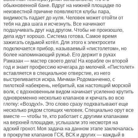
обыкновенной бане. Вдруг на нижней площадке по
неизвестной причине появляются клубы пара,
видимость падает до нуля. Человек может отойти от
тебя на два шага и исчезнуть. Все начинают
подшучивать друг над другом. Чтобы не произошло,
дела идут хорошо. Система готова. Самое время
зажигать седьмой котёл. Для этого к электросети
подключается прибор, называемый «пистолетом», но
более напоминающий ружьё. Его держит в руках
Рамазан — мастер своего дела! На корабле он второй
год и знает профессию кочегара до мелочей. «Пистолет»
вставляется в специальное отверстие, из него
выстреливается искра. Мичман Родоманченко, с
пилоткой набекрень, небритый, как настоящий морской
волк, с вдохновенным видом начинает усиленно крутить
одновременно несколько клапанов и кричать во всю
глотку: «Воздух!». Это слово сразу подхватывают еще
несколько рядом стоящих человек. Специально орут все
вместе — чтобы те, кто работает с другими клапанами
на верхней площадке, услышали это несмотря на
адский грохот. Моя задача на данном этапе заключалась
в прокрутке клапанов ГСК, ВСК и других — каждый в