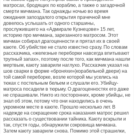
матросах, бродящих по кораблю, а также о загадочной
смерти мичмана. Так однажды ночью во время
ожидания запоздалого открытия прачечной мне
довелось услышать от одного старшины,
прослужившего на «Адмирале Кузнецове» 15 лет,
историю про мичмана, зарезанного матросом. Этот
мичман собирал драгоценности и прятал их в своей
каюте. Об убийстве не стало известно сразу. По словам
рассказчика, «железные переборки навсегда впитывают
трупный запах», поэтому после того, как мичмана нашли
мертвым, каюту заварили наглухо. Рассказчик указал на
шов сварки в форме «броняхи»(корабельной двери) на
той самой переборке, возле которой мы уселись на
тюках с постельным бельем и слушали его. Убийцу-
матроса посадили в тюрьму. О драгоценностях его даже
не спрашивали. Никто из посторонних, кроме убийцы, не
знал об этом, потому что они находились в очень
укромном месте в каюте. Прошло несколько лет. В
надежде на сокращение срока наказания матрос решил
рассказать о существовании тайника. Каюту вскрыли и
так, спустя годы, обнаружили сокровища мичмана.
Затем каюту заварили снова. Помимо этой страшилки,