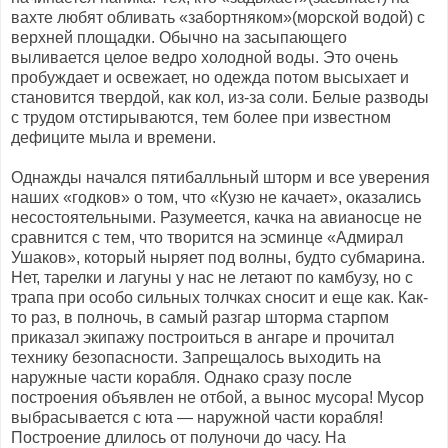
вахте любят обливать «забортняком»(морской водой) с
верхней площадки. Обычно на засыпающего
выливается целое ведро холодной воды. Это очень
пробуждает и освежает, но одежда потом высыхает и
становится твердой, как кол, из-за соли. Белые разводы
с трудом отстирываются, тем более при известном
дефиците мыла и времени.
Однажды начался пятибалльный шторм и все уверения
наших «годков» о том, что «Кузю не качает», оказались
несостоятельными. Разумеется, качка на авианосце не
сравнится с тем, что творится на эсминце «Адмирал
Ушаков», который ныряет под волны, будто субмарина.
Нет, тарелки и лагуны у нас не летают по камбузу, но с
трапа при особо сильных толчках сносит и еще как. Как-
то раз, в полночь, в самый разгар шторма старпом
приказал экипажу построиться в ангаре и прочитал
технику безопасности. Запрещалось выходить на
наружные части корабля. Однако сразу после
построения объявлен не отбой, а вынос мусора! Мусор
выбрасывается с юта — наружной части корабля!
Построение длилось от полуночи до часу. На