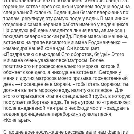
Устанавливается вахта по машине. Кочегары следят за
горением котла через окошко и уровнем подачи воды на
специальной колонке. Водянщики бегают вверх-вниз по
трапам, регулируя эту самую подачу воды. В машинном
отделении самая нервная работа именно у водянщиков.
На следующий день заводится линия вала, авианосец
покидает североморский рейд. Поднимаясь из машины,
встречаю на трапе веселого мичмана Родоманченко —
командира нашей команды. Он восклицает:
«Поздравляю с выходом! Сто оборотов, бл*дь!» Этого
мичмана очень уважают все матросы. Более
позитивного и профессионального моряка, который
обожает свое дело, я никогда не встречал. Сегодня у
меня и других матросов моего призыва торжественный
день — посвящение в моряки. Чтобы стать моряком, ты
должен выпить морскую воду, налитую в плафон. Для
этого открывается клапан специальной трубы, в которую
поступает забортная вода. Теперь утром по «трансляхе»
после ежедневной мантры о необходимости «раздраить
водонепроницаемые переборки» звучала песня
«Кочегары».
Старшие военнослужащие рассказывали нам факты из