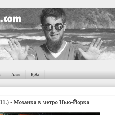
а
Азия
Куба
11.) - Мозаика в метро Нью-Йорка