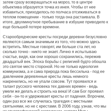
затем сразу возвращаться на мороз, то в центре
объектива образуется точка из инея. Чтобы от нее
избавиться, приходилось по полчаса отсиживаться в
теплом помещении - только тогда она растаивала. В
итоге, двухминутное пребывание в избушке приводило к
еще большей потере времени.
Старообрядческие кресты посреди деревни безусловно
являются самым значимым из того, что можно здесь
встретить. Местные говорят, им больше ста лет, но
сколько точно - никто не знает. Лично я испытываю
счастье, видя, как они хорошо сохранились, пережив
двадцатый век. Эпоха борьбы с религией будто обошла
это святое место стороной. Но не только идеология
коммунизма, а и сама природа пока бессильна - под ее
давлением деревянные кресты лишь немного
накренились, но не упали совсем. Тут проявился и
талант русского человека тех давних времен - ведь
умели же делать и строить на века! И сам Бог проявил
себя - он-то и удерживает кресты от падения. Впрочем,
один раз все же случилась трагедия с местными
святынями, но не с крестами. В 2006 году, узнав, что мы