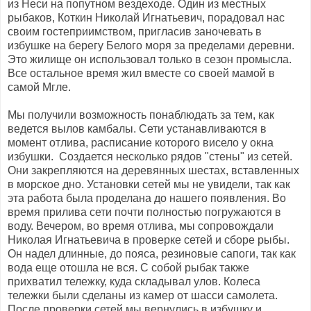
из Неси на попутном вездеходе. Один из местных
рыбаков, Коткин Николай Игнатьевич, порадовал нас
своим гостеприимством, пригласив заночевать в
избушке на берегу Белого моря за пределами деревни.
Это жилище он использовал только в сезон промысла.
Все остальное время жил вместе со своей мамой в
самой Мгле.
Мы получили возможность понаблюдать за тем, как
ведется вылов камбалы. Сети устанавливаются в
момент отлива, расписание которого висело у окна
избушки. Создается несколько рядов "стены" из сетей.
Они закрепляются на деревянных шестах, вставленных
в морское дно. Установки сетей мы не увидели, так как
эта работа была проделана до нашего появления. Во
время прилива сети почти полностью погружаются в
воду. Вечером, во время отлива, мы сопровождали
Николая Игнатьевича в проверке сетей и сборе рыбы.
Он надел длинные, до пояса, резиновые сапоги, так как
вода еще отошла не вся. С собой рыбак также
прихватил тележку, куда складывал улов. Колеса
тележки были сделаны из камер от шасси самолета.
После проверки сетей мы вернулись в избушку и