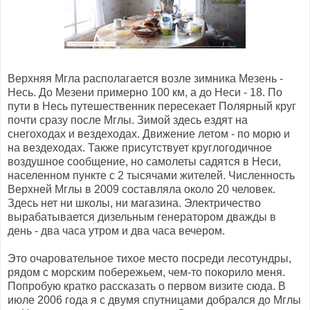
Верхняя Мгла располагается возле зимника Мезень -
Несь. До Мезени примерно 100 км, а до Неси - 18. По
пути в Несь путешественник пересекает Полярный круг
почти сразу после Мглы. Зимой здесь ездят на
снегоходах и вездеходах. Движение летом - по морю и
на вездеходах. Также присутствует круглогодичное
воздушное сообщение, но самолеты садятся в Неси,
населенном пункте с 2 тысячами жителей. Численность
Верхней Мглы в 2009 составляла около 20 человек.
Здесь нет ни школы, ни магазина. Электричество
вырабатывается дизельным генератором дважды в
день - два часа утром и два часа вечером.
Это очаровательное тихое место посреди лесотундры,
рядом с морским побережьем, чем-то покорило меня.
Попробую кратко рассказать о первом визите сюда. В
июле 2006 года я с двумя спутницами добрался до Мглы