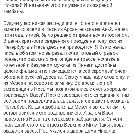
Николай Игнатьевич угостил ужином из жареной
камбалы.
Будучи участником экспедиции, в то лето я прилетел
вместе со всеми в Несь из Архангельска на Ан-2. Через
три года, зимой, было решено отправиться автостопом.
В целях краткости сведения о поездке на попутках из
Петербурга в Несь здесь не приводятся. Я было начал
писать об этом, но вырезал почти готовый отрывок,
поняв, что рассказ о снегопаде на трассе, ночевке в
котельной и безумном мужике из Пинеги достойны
целого фильма и не помещаются в сей скромный очерк
об одной русской деревне. Скажу лишь пару слов о пути
из Мезени на север по зимнику. Во время летней
экспедиции в Несь мы познакомились с очень хорошим
товарищем Васей. После завершения экспедиции с ним
все время поддерживалась связь, и он даже приезжал в
Петербург. Когда я добрался до Мезени автостопом, то
оставновился у его родственников. А затем Вася
приехал из Неси на снегоходе и забрал меня. Спустя
пару дней его отец отвез в Верхнюю Мглу. Так я снова
оказался здесь. Постучался в двери дома Николая